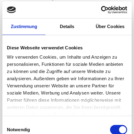
Rollladen, dekorativen Sonnenschutz und
Terrassendächer geht, dann ist die Firma
CIROLUX Ihr jahrzehntelanger zuverlässiger
Zustimmung
Details
Über Cookies
Partner!
Diese Webseite verwendet Cookies
Kömmerling Fenster
Wir verwenden Cookies, um Inhalte und Anzeigen zu
personalisieren, Funktionen für soziale Medien anbieten
Gealan Fenster
zu können und die Zugriffe auf unsere Website zu
Haustüren
analysieren. Außerdem geben wir Informationen zu Ihrer
Verwendung unserer Website an unsere Partner für
Terrassendach
soziale Medien, Werbung und Analysen weiter. Unsere
Partner führen diese Informationen möglicherweise mit
Markisen
weiteren Daten zusammen, die Sie ihnen bereitgestellt
haben oder die sie im Rahmen Ihrer Nutzung der Dienste
Rollläden
gesammelt haben.
Einwilligungsauswahl
Notwendig