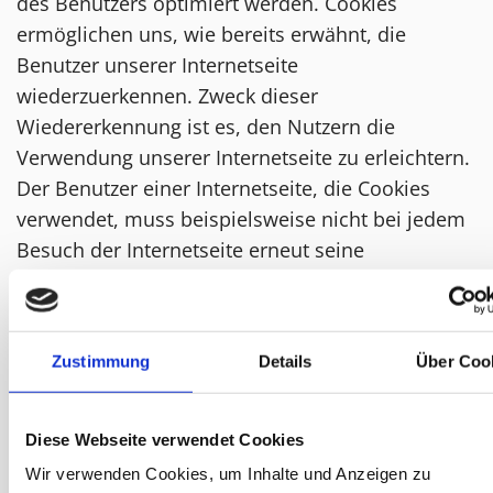
des Benutzers optimiert werden. Cookies
ermöglichen uns, wie bereits erwähnt, die
Benutzer unserer Internetseite
wiederzuerkennen. Zweck dieser
Wiedererkennung ist es, den Nutzern die
Verwendung unserer Internetseite zu erleichtern.
Der Benutzer einer Internetseite, die Cookies
verwendet, muss beispielsweise nicht bei jedem
Besuch der Internetseite erneut seine
Zugangsdaten eingeben, weil dies von der
Internetseite und dem auf dem Computersystem
des Benutzers abgelegten Cookie übernommen
Zustimmung
Details
Über Coo
wird. Ein weiteres Beispiel ist das Cookie eines
Warenkorbes im Online-Shop. Der Online-Shop
merkt sich die Artikel, die ein Kunde in den
Diese Webseite verwendet Cookies
virtuellen Warenkorb gelegt hat, über ein Cookie.
Wir verwenden Cookies, um Inhalte und Anzeigen zu