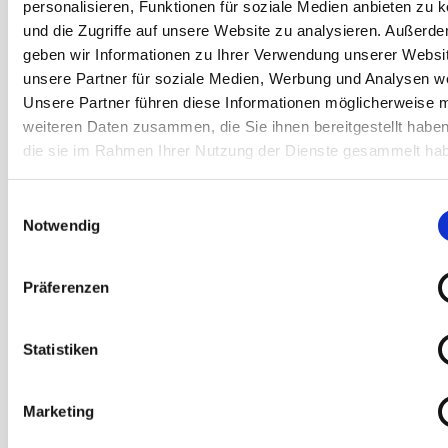
Die betroffene Person kann die Setzung von
personalisieren, Funktionen für soziale Medien anbieten zu 
Cookies durch unsere Internetseite jederzeit
und die Zugriffe auf unsere Website zu analysieren. Außerd
geben wir Informationen zu Ihrer Verwendung unserer Websi
mittels einer entsprechenden Einstellung des
unsere Partner für soziale Medien, Werbung und Analysen we
genutzten Internetbrowsers verhindern und
Unsere Partner führen diese Informationen möglicherweise m
damit der Setzung von Cookies dauerhaft
weiteren Daten zusammen, die Sie ihnen bereitgestellt habe
widersprechen. Ferner können bereits gesetzte
die sie im Rahmen Ihrer Nutzung der Dienste gesammelt ha
Cookies jederzeit über einen Internetbrowser
oder andere Softwareprogramme gelöscht
Einwilligungsauswahl
werden. Dies ist in allen gängigen
Notwendig
Internetbrowsern möglich. Deaktiviert die
betroffene Person die Setzung von Cookies in
Präferenzen
dem genutzten Internetbrowser, sind unter
Umständen nicht alle Funktionen unserer
Statistiken
Internetseite vollumfänglich nutzbar.
Marketing
Notwendige Cookies